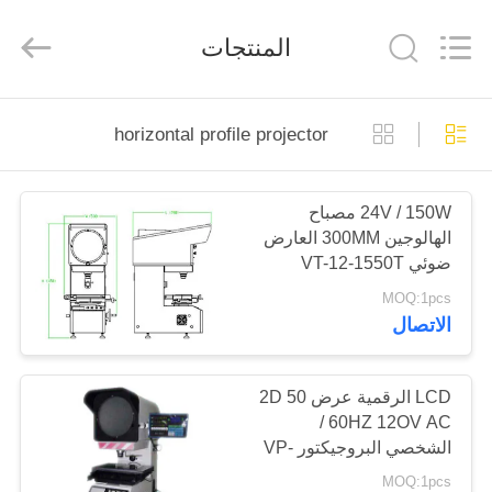
2011
-
2026
المنتجات
HUATEC
GROUP
CORPORATION.
All
Rights
منزل،
Reserved.
horizontal profile projector
بيت
24V / 150W مصباح
منتجات
الهالوجين 300MM العارض
ضوئي VT-12-1550T
معلومات
لمجال ميكانيكي ، الكلية
MOQ:1pcs
الاتصال
عنا
جولة
LCD الرقمية عرض 2D 50
/ 60HZ 12OV AC
في
الشخصي البروجيكتور VP-
المعمل
12
MOQ:1pcs