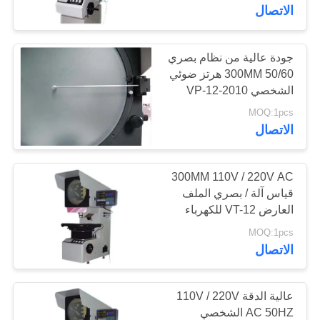
الاتصال
مراقبة
الجودة
جودة عالية من نظام بصري
300MM 50/60 هرتز ضوئي
الشخصي VP-12-2010
اتصل
MOQ:1pcs
بنا
الاتصال
اطلب
300MM 110V / 220V AC
قياس آلة / بصري الملف
اقتباس
العارض VT-12 للكهرباء
MOQ:1pcs
خريطة
الاتصال
الموقع
عالية الدقة 110V / 220V
PRIVACY
AC 50HZ الشخصي