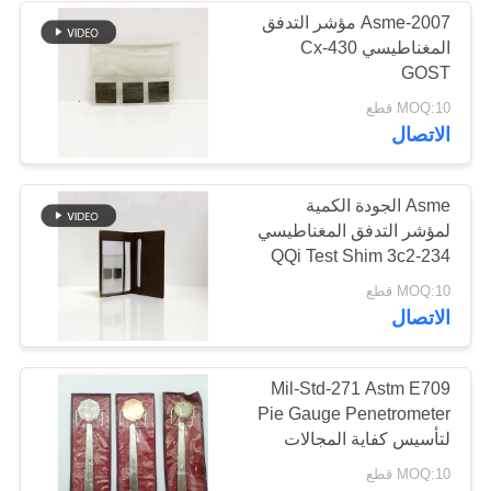
Asme-2007 مؤشر التدفق
المغناطيسي Cx-430
22
GOST
MOQ:10 قطع
كشف العطل
الاتصال
Asme الجودة الكمية
لمؤشر التدفق المغناطيسي
QQi Test Shim 3c2-234
71
MOQ:10 قطع
الاتصال
اختبار الجسيمات
المغناطيسية
Mil-Std-271 Astm E709
Pie Gauge Penetrometer
لتأسيس كفاية المجالات
المغناطيسية
MOQ:10 قطع