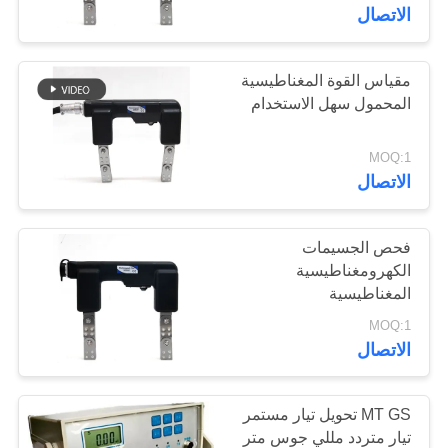
الاتصال
مراقبة
الجودة
مقياس القوة المغناطيسية
108
المحمول سهل الاستخدام
قياس سمك الطلاء
اتصل
MOQ:1
بنا
الاتصال
اطلب
فحص الجسيمات
الكهرومغناطيسية
اقتباس
المغناطيسية
60
MOQ:1
قابل للنقل صلادة
خريطة
الاتصال
الموقع
مخبار
MT GS تحويل تيار مستمر
PRIVACY
تيار متردد مللي جوس متر