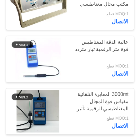
مكتب مجال مغناطيسي
POLICY
نوع الدقة HGS-20C
MOQ:1 قطع
133
الاتصال
أشعّة سينيّة عيب
عالية الدقة المغناطيس
مكشاف
قوة متر الرقمية تيار متردد
MOQ:1 قطع
الاتصال
35
3000mt المعايرة التلقائية
X-ray Pipeline
مقياس قوة المجال
المغناطيسي الرقمية تأثير
Crawlers
القاعة مقياس
MOQ:1 قطع
المغناطيسية تسلا Hgs-
الاتصال
106