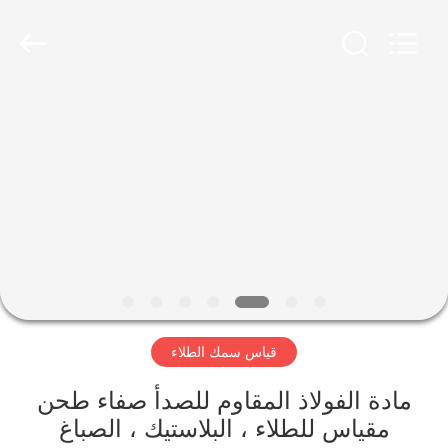
2011
-
2026
HUATEC
GROUP
CORPORATION.
All
Rights
منزل،
Reserved.
بيت
منتجات
معلومات
عنا
قياس سمك الطلاء
جولة
في
مادة الفولاذ المقاوم للصدأ صفاء طحن
مقياس للطلاء ، البلاستيك ، الصباغ
المعمل