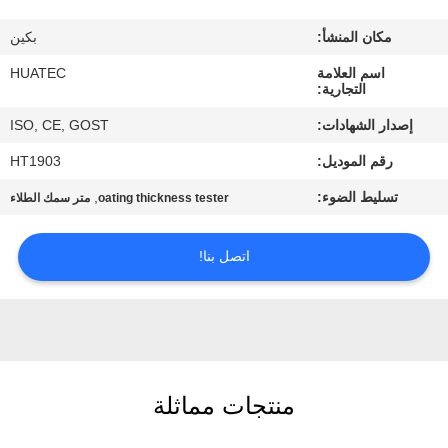
مكان المنشأ:
بكين
مراقبة
اسم العلامة
HUATEC
الجودة
التجارية:
إصدار الشهادات:
ISO, CE, GOST
اتصل
رقم الموديل:
HT1903
بنا
تسليط الضوء:
,
oating thickness tester
متر سمك الطلاء
اطلب
اتصل بنا!
اقتباس
خريطة
الموقع
منتجات مماثلة
PRIVACY