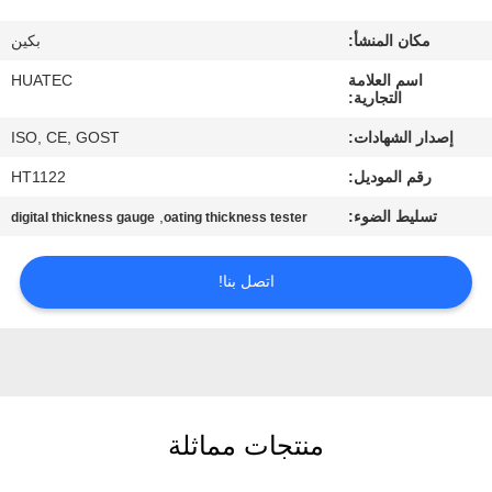
مكان المنشأ:
بكين
مراقبة
اسم العلامة
HUATEC
الجودة
التجارية:
إصدار الشهادات:
ISO, CE, GOST
اتصل
رقم الموديل:
HT1122
بنا
تسليط الضوء:
,
digital thickness gauge
oating thickness tester
اطلب
اتصل بنا!
اقتباس
خريطة
الموقع
منتجات مماثلة
PRIVACY