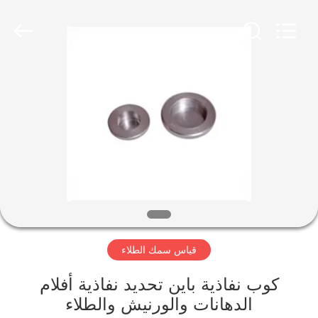
2011
-
2026
HUATEC
GROUP
CORPORATION.
All
Rights
منزل،
Reserved.
بيت
منتجات
معلومات
عنا
قياس سمك الطلاء
جولة
في
كوب نفاذية باين تحديد نفاذية أفلام
الدهانات والورنيش والطلاء
المعمل