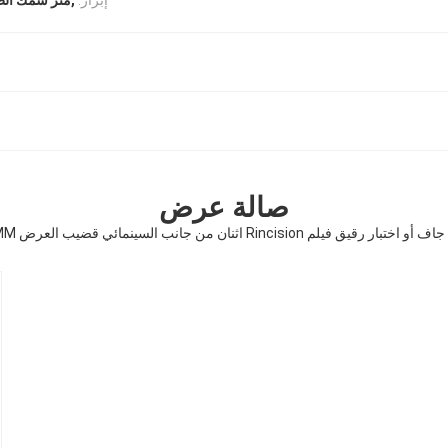
,متر سمك الط
صالة عرض
اختبار رقيق فيلم Rincision اثنان من جانب السينمائي قضيب العرض 80MM