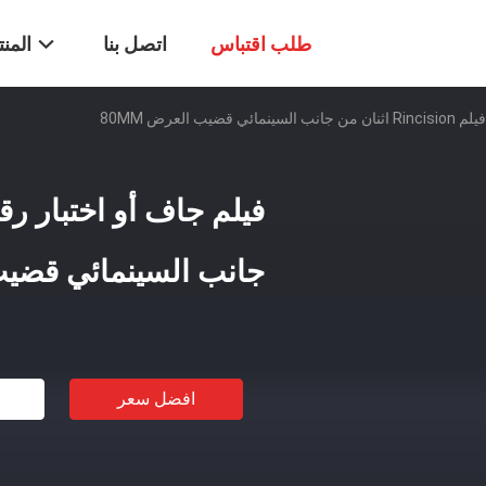
طلب اقتباس
اتصل بنا
المن
ب العرض 80MM
جانب السينمائي قضيب ا
افضل سعر