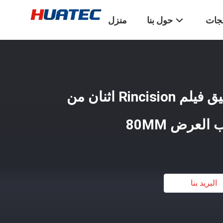
تجات
حول بنا
منزل
فيلم جاف أو اختبار رقيق فيلم Rincision اثنان من
لعرض 80MM
البريد بنا