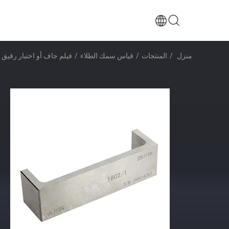
منزل
/
المنتجات
/
قياس سمك الطلاء
/
فيلم جاف أو اختبار رقيق فيلم Rincision اثنان من جانب السينمائي قضي