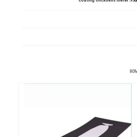
لاء
coating thickness meter