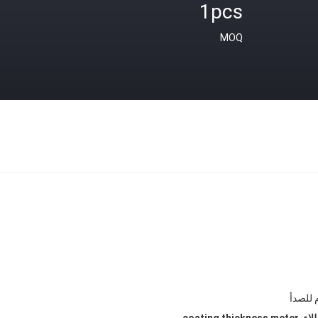
1pcs
MOQ
م للصدأ
,