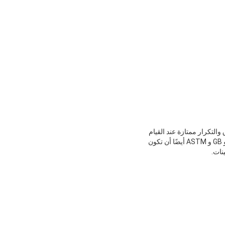
لتكرار ممتازة عند القيام
العتامة طلاء ، ومقاومة التآكل ، وأداء مقاومة الترهل وغيرها من اختبارات الجودة. تتطلب العديد من المعايير ISO و GB و ASTM أيضًا أن تكون
نات.