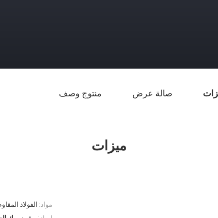
زات
صالة عرض
منتوج وصف
ميزات
مواد:
الفولاذ المقاو
إبراز: