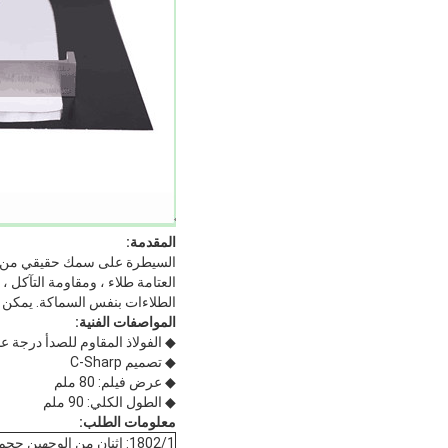
المقدمة:
السيطرة على سمك حقيقي من فيلم
الطلاءات بنفس السماكة. يمكن تل
المواصفات الفنية:
◆ الفولاذ المقاوم للصدأ درجة عا
◆ تصميم C-Sharp
◆ عرض فيلم: 80 ملم
◆ الطول الكلي: 90 ملم
معلومات الطلب:
1802/1: اثنان من الوجهين حجم الفجوة عرض الفيلم 80 ملم 25 و 50µm