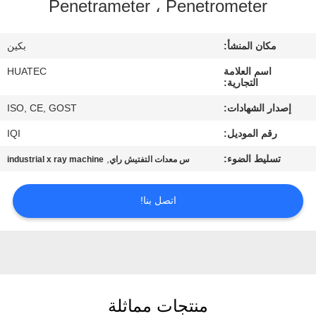
Penetrameter ، Penetrometer
مراقبة
مكان المنشأ:
بكين
الجودة
اسم العلامة
HUATEC
التجارية:
اتصل
إصدار الشهادات:
ISO, CE, GOST
بنا
رقم الموديل:
IQI
تسليط الضوء:
,
س معدات التفتيش راي
industrial x ray machine
اطلب
اقتباس
اتصل بنا!
خريطة
الموقع
منتجات مماثلة
PRIVACY