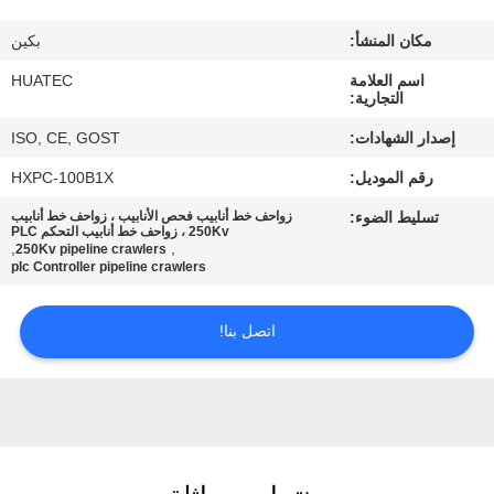
مكان المنشأ:
بكين
مراقبة
اسم العلامة
HUATEC
الجودة
التجارية:
إصدار الشهادات:
ISO, CE, GOST
اتصل
رقم الموديل:
HXPC-100B1X
بنا
تسليط الضوء:
زواحف خط أنابيب فحص الأنابيب ، زواحف خط أنابيب
250Kv ، زواحف خط أنابيب التحكم PLC
,
,
250Kv pipeline crawlers
اطلب
plc Controller pipeline crawlers
اقتباس
اتصل بنا!
خريطة
الموقع
PRIVACY