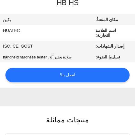
HB HS
مراقبة
مكان المنشأ:
بكين
الجودة
اسم العلامة
HUATEC
التجارية:
اتصل
إصدار الشهادات:
ISO, CE, GOST
بنا
تسليط الضوء:
,
صلادة يختبر آلة
handheld hardness tester
اطلب
اتصل بنا!
اقتباس
خريطة
الموقع
منتجات مماثلة
PRIVACY