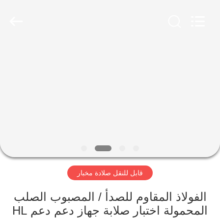
2011
-
2026
HUATEC
GROUP
CORPORATION.
All
Rights
منزل،
Reserved.
بيت
منتجات
معلومات
عنا
قابل للنقل صلادة مخبار
جولة
في
الفولاذ المقاوم للصدأ / المصبوب الصلب
المحمولة اختبار صلابة جهاز دعم دعم HL
المعمل