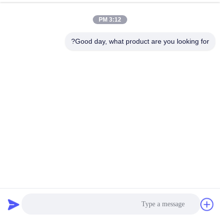
3:12 PM
مراقبة
الجودة
Good day, what product are you looking for?
اتصل
بنا
اطلب
اقتباس
خريطة
DIN EN ISO 17655 HUATEC مقياس الفريت الحثي
الموقع
المغناطيسي
الموجات فوق الصوتية للكشف عن وجود خلل
2020-12-16
PRIVACY