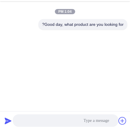
1:04 PM
مراقبة
الجودة
Good day, what product are you looking for?
اتصل
بنا
اطلب
اقتباس
خريطة
الموقع
10-0-10 مقياس القوة المغناطيسية للجيب هواتيك جي إس
اختبار الجسيمات المغناطيسية
2021-11-18
480 الرؤى
PRIVACY