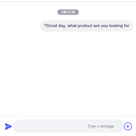
3:36 AM
مراقبة
الجودة
Good day, what product are you looking for?
اتصل
بنا
اطلب
اقتباس
خريطة
جهاز اختبار صلابة شور D DIN53505 / ASTMD2240 0-100HD
الموقع
Shore D اختبار صلابة المطاط
دوروميتير شور
2021-10-12
33 الرؤى
PRIVACY