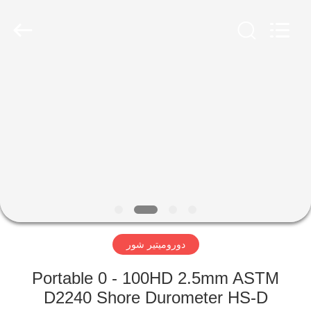
2011
-
2026
HUATEC
GROUP
CORPORATION.
All
Rights
منزل،
Reserved.
بيت
منتجات
معلومات
عنا
دوروميتير شور
جولة
في
Portable 0 - 100HD 2.5mm ASTM
D2240 Shore Durometer HS-D
المعمل