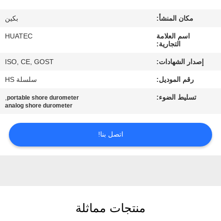
مكان المنشأ:
بكين
مراقبة
اسم العلامة
HUATEC
الجودة
التجارية:
إصدار الشهادات:
ISO, CE, GOST
اتصل
رقم الموديل:
سلسلة HS
بنا
تسليط الضوء:
,
portable shore durometer
analog shore durometer
اطلب
اقتباس
اتصل بنا!
خريطة
الموقع
منتجات مماثلة
PRIVACY